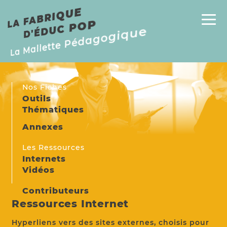
E
P
L
A
F
A
B
RI
Q
U
D'
É
D
U
C
P
O
La Mallette Pédagogique
Nos Fiches
Outils
Thématiques
Annexes
Les Ressources
Internets
Vidéos
Contributeurs
Ressources Internet
Hyperliens vers des sites externes, choisis pour