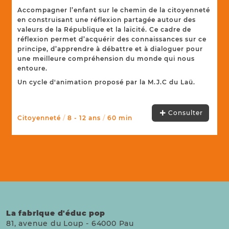
Accompagner l’enfant sur le chemin de la citoyenneté
en construisant une réflexion partagée autour des
valeurs de la République et la laïcité. Ce cadre de
réflexion permet d’acquérir des connaissances sur ce
principe, d’apprendre à débattre et à dialoguer pour
une meilleure compréhension du monde qui nous
entoure.
Un cycle d'animation proposé par la M.J.C du Laü.
Consulter
Citoyenneté
/
8 - 12 ans
/
60 min
La fabrique d'éduc pop
81, avenue du Loup
-
64000
Pau