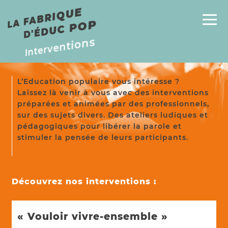
E
P
L
A
F
A
B
RI
Q
U
D'
É
D
U
C
P
O
Interventions
L’Education populaire vous intéresse ?
Laissez là venir à vous avec des interventions
préparées et animées par des professionnels,
sur des sujets divers. Des ateliers ludiques et
pédagogiques pour libérer la parole et
stimuler la pensée de leurs participants.
Découvrez nos interventions :
« Vouloir vivre-ensemble »