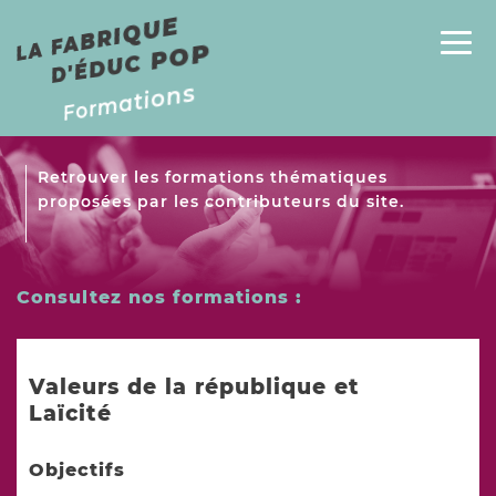
E
P
L
A
F
A
B
RI
Q
U
D'
É
D
U
C
P
O
Formations
Retrouver les formations thématiques
proposées par les contributeurs du site.
Consultez nos formations :
Valeurs de la république et
Laïcité
Objectifs