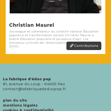
Christian Maurel
Sociologue et cofondateur du collectif national
Éducation
populaire et transformation sociale Christian Maurel
a
publié
Éducation populaire et puissance d'agir. Les
processus culturels de l'émancipation.
(L'Harmattan,
Contributions
2010).
La fabrique d'éduc pop
81, avenue du Loup
-
64000
Pau
contact@lafabriquededucpop.fr
plan du site
mentions légales
cookies & confidentialité