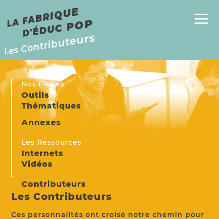
E
P
L
A
F
A
B
RI
Q
U
D'
É
D
U
C
P
O
Les Contributeurs
Nos Fiches
Outils
Thématiques
Annexes
Les Ressources
Internets
Vidéos
Contributeurs
Les Contributeurs
Ces personnalités ont croisé notre chemin pour