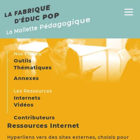
E
P
L
A
F
A
B
RI
Q
U
D'
É
D
U
C
P
O
La Mallette Pédagogique
Nos Fiches
Outils
Thématiques
Annexes
Les Ressources
Internets
Vidéos
Contributeurs
Ressources Internet
Hyperliens vers des sites externes, choisis pour