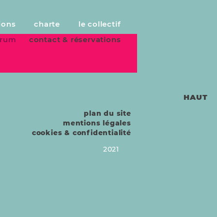
ions
charte
le collectif
forum
contact & réservations
HAUT
plan du site
mentions légales
cookies & confidentialité
2021