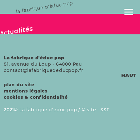
la fabrique d'éduc pop
publié le 05 mai 2025
Actualités
La fabrique d'éduc pop
81, avenue du Loup
-
64000
Pau
contact@lafabriquededucpop.fr
HAUT
plan du site
mentions légales
cookies & confidentialité
2021
La fabrique d'éduc pop /
site :
SSF