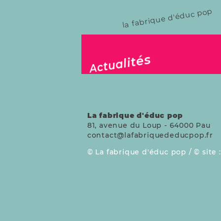
la fabrique d'éduc pop
publié le 08 déc. 2025
Actualités
La fabrique d'éduc pop
81, avenue du Loup
-
64000
Pau
contact@lafabriquededucpop.fr
La fabrique d'éduc pop /
site 