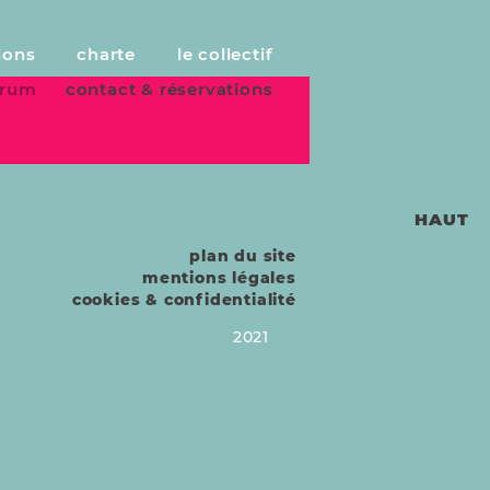
ions
charte
le collectif
forum
contact & réservations
HAUT
plan du site
mentions légales
cookies & confidentialité
2021