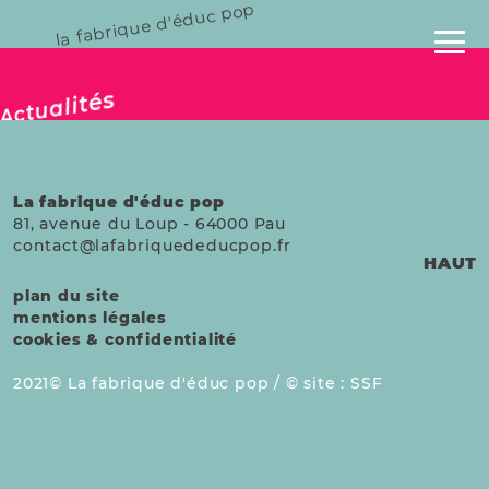
la fabrique d'éduc pop
publié le 26 avril 2025
Actualités
La fabrique d'éduc pop
81, avenue du Loup
-
64000
Pau
contact@lafabriquededucpop.fr
HAUT
plan du site
mentions légales
cookies & confidentialité
2021
La fabrique d'éduc pop /
site :
SSF