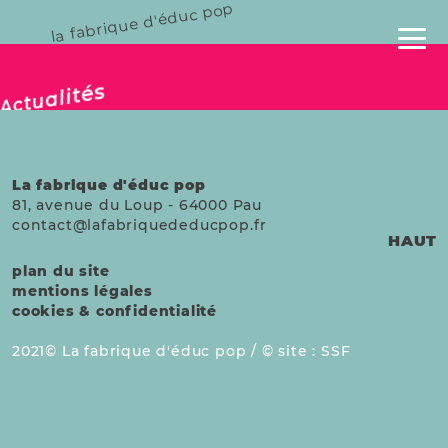
la fabrique d'éduc pop
publié le 26 avril 2025
Actualités
La fabrique d'éduc pop
81, avenue du Loup
-
64000
Pau
contact@lafabriquededucpop.fr
HAUT
plan du site
mentions légales
cookies & confidentialité
2021
La fabrique d'éduc pop /
site :
SSF