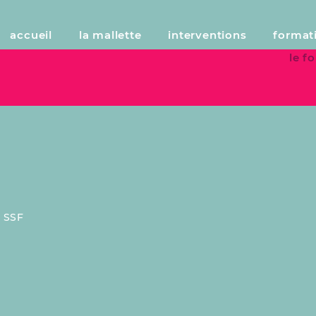
accueil
la mallette
interventions
format
le 
:
SSF