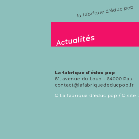
la fabrique d'éduc pop
publié le 07 sept. 2025
Actualités
La fabrique d'éduc pop
81, avenue du Loup
-
64000
Pau
contact@lafabriquededucpop.fr
La fabrique d'éduc pop /
site 