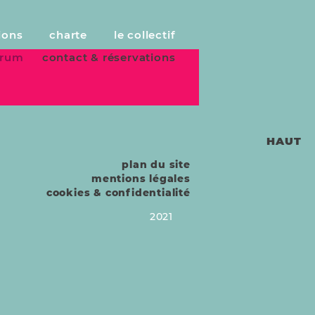
ions
charte
le collectif
forum
contact & réservations
HAUT
plan du site
mentions légales
cookies & confidentialité
2021