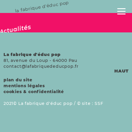
la fabrique d'éduc pop
publié le 06 mai 2025
Actualités
La fabrique d'éduc pop
81, avenue du Loup
-
64000
Pau
contact@lafabriquededucpop.fr
HAUT
plan du site
mentions légales
cookies & confidentialité
2021
La fabrique d'éduc pop /
site :
SSF