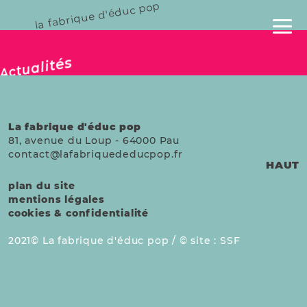
la fabrique d'éduc pop
publié le 20 janv. 2026
Actualités
La fabrique d'éduc pop
81, avenue du Loup
-
64000
Pau
contact@lafabriquededucpop.fr
HAUT
plan du site
mentions légales
cookies & confidentialité
2021
La fabrique d'éduc pop /
site :
SSF