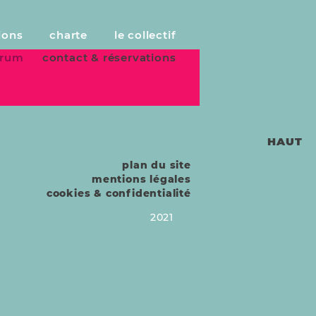
ions
charte
le collectif
forum
contact & réservations
HAUT
plan du site
mentions légales
cookies & confidentialité
2021