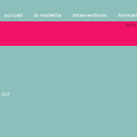
accueil
la mallette
interventions
format
le 
:
SSF