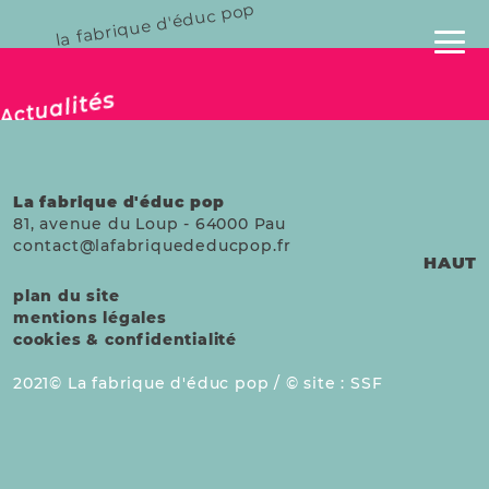
la fabrique d'éduc pop
publié le 29 fév. 2024
Actualités
La fabrique d'éduc pop
81, avenue du Loup
-
64000
Pau
contact@lafabriquededucpop.fr
HAUT
plan du site
mentions légales
cookies & confidentialité
2021
La fabrique d'éduc pop /
site :
SSF