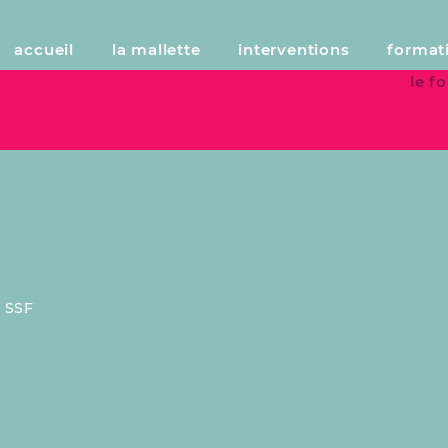
accueil
la mallette
interventions
format
le 
:
SSF