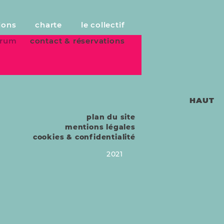
ions
charte
le collectif
forum
contact & réservations
HAUT
plan du site
mentions légales
cookies & confidentialité
2021