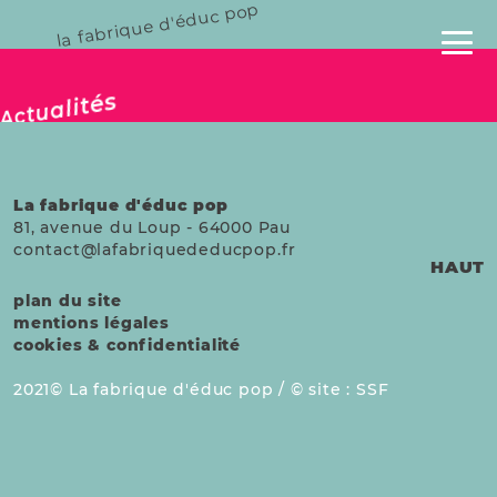
la fabrique d'éduc pop
publié le 12 nov. 2025
Actualités
La fabrique d'éduc pop
81, avenue du Loup
-
64000
Pau
contact@lafabriquededucpop.fr
HAUT
plan du site
mentions légales
cookies & confidentialité
2021
La fabrique d'éduc pop /
site :
SSF