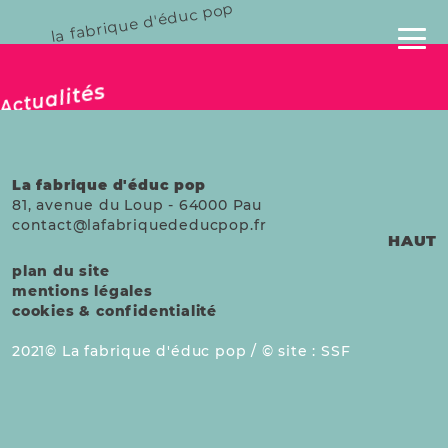
la fabrique d'éduc pop
publié le 10 juill. 2025
Actualités
La fabrique d'éduc pop
81, avenue du Loup
-
64000
Pau
contact@lafabriquededucpop.fr
HAUT
plan du site
mentions légales
cookies & confidentialité
2021
La fabrique d'éduc pop /
site :
SSF