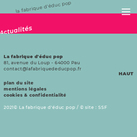
la fabrique d'éduc pop
publié le 23 sept. 2025
Actualités
La fabrique d'éduc pop
81, avenue du Loup
-
64000
Pau
contact@lafabriquededucpop.fr
HAUT
plan du site
mentions légales
cookies & confidentialité
2021
La fabrique d'éduc pop /
site :
SSF