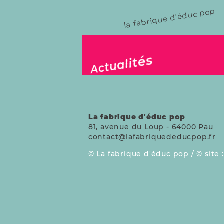
la fabrique d'éduc pop
publié le 22 fév. 2024
Actualités
La fabrique d'éduc pop
81, avenue du Loup
-
64000
Pau
contact@lafabriquededucpop.fr
La fabrique d'éduc pop /
site 