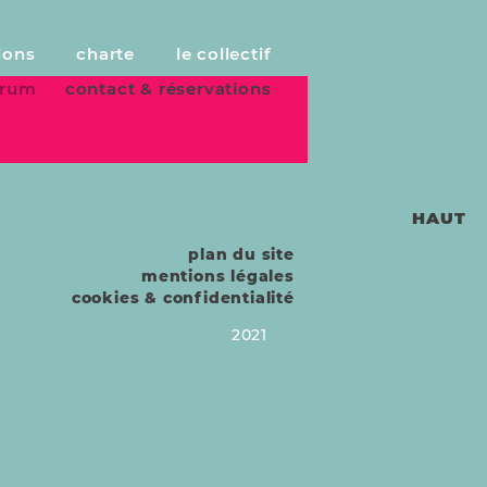
ions
charte
le collectif
forum
contact & réservations
HAUT
plan du site
mentions légales
cookies & confidentialité
2021