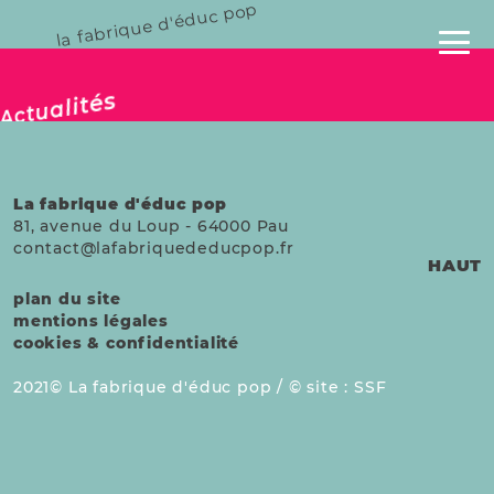
la fabrique d'éduc pop
publié le 14 fév. 2026
Actualités
La fabrique d'éduc pop
81, avenue du Loup
-
64000
Pau
contact@lafabriquededucpop.fr
HAUT
plan du site
mentions légales
cookies & confidentialité
2021
La fabrique d'éduc pop /
site :
SSF