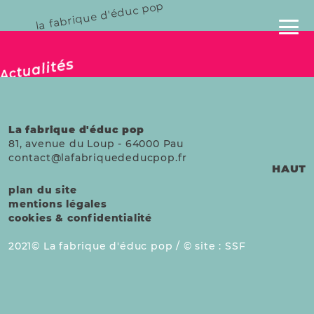
la fabrique d'éduc pop
publié le 26 avril 2025
Actualités
La fabrique d'éduc pop
81, avenue du Loup
-
64000
Pau
contact@lafabriquededucpop.fr
HAUT
plan du site
mentions légales
cookies & confidentialité
2021
La fabrique d'éduc pop /
site :
SSF