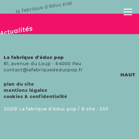
la fabrique d'éduc pop
publié le 25 avril 2026
Actualités
La fabrique d'éduc pop
81, avenue du Loup
-
64000
Pau
contact@lafabriquededucpop.fr
HAUT
plan du site
mentions légales
cookies & confidentialité
2021
La fabrique d'éduc pop /
site :
SSF