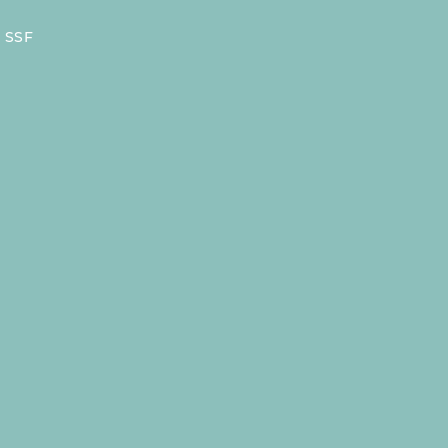
:
SSF