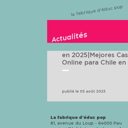
Chilenos con Dinero
la fabrique d'éduc pop
Chile para este 2025
dinero real en Chile
con Dinero Real 2025
Top 10 Sitios en 202
Actualités
Chile 2025|Los 10 me
2025|Casino Online e
en 2025|Mejores Cas
Online para Chile en
publié le 05 août 2025
La fabrique d'éduc pop
81, avenue du Loup
-
64000
Pau