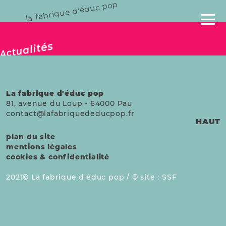
la fabrique d'éduc pop
publié le 05 mars 2023
Actualités
La fabrique d'éduc pop
81, avenue du Loup
-
64000
Pau
contact@lafabriquededucpop.fr
HAUT
plan du site
mentions légales
cookies & confidentialité
2021
La fabrique d'éduc pop /
site :
SSF