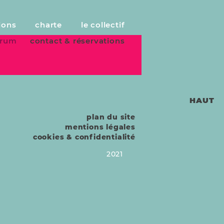
ions
charte
le collectif
forum
contact & réservations
HAUT
plan du site
mentions légales
cookies & confidentialité
2021