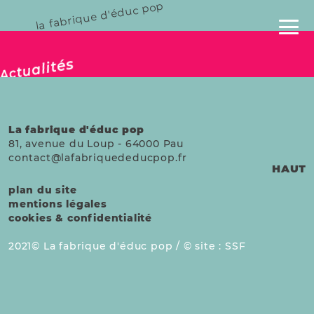
la fabrique d'éduc pop
publié le 28 avril 2025
Actualités
La fabrique d'éduc pop
81, avenue du Loup
-
64000
Pau
contact@lafabriquededucpop.fr
HAUT
plan du site
mentions légales
cookies & confidentialité
2021
La fabrique d'éduc pop /
site :
SSF