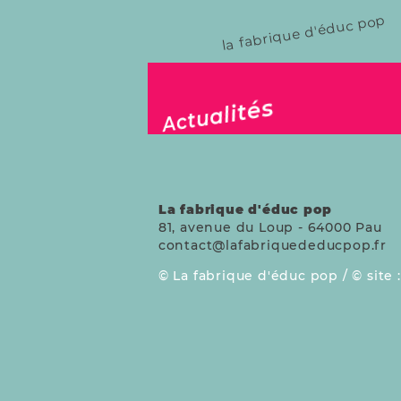
mobiles cet été – co
la fabrique d'éduc pop
bonus
Actualités
publié le 18 avril 2026
La fabrique d'éduc pop
81, avenue du Loup
-
64000
Pau
contact@lafabriquededucpop.fr
La fabrique d'éduc pop /
site 