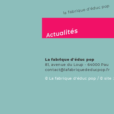
la fabrique d'éduc pop
publié le 09 fév. 2026
Actualités
La fabrique d'éduc pop
81, avenue du Loup
-
64000
Pau
contact@lafabriquededucpop.fr
La fabrique d'éduc pop /
site 