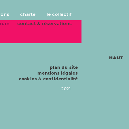
ions
charte
le collectif
forum
contact & réservations
HAUT
plan du site
mentions légales
cookies & confidentialité
2021