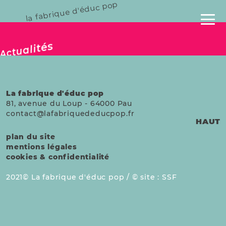
la fabrique d'éduc pop
publié le 27 sept. 2025
Actualités
La fabrique d'éduc pop
81, avenue du Loup
-
64000
Pau
contact@lafabriquededucpop.fr
HAUT
plan du site
mentions légales
cookies & confidentialité
2021
La fabrique d'éduc pop /
site :
SSF