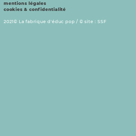
mentions légales
cookies & confidentialité
2021
La fabrique d'éduc pop /
site :
SSF