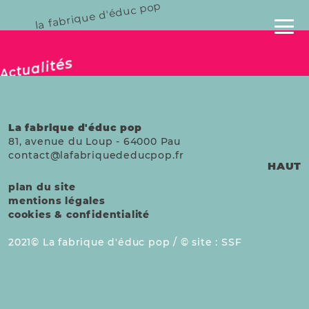
la fabrique d'éduc pop
publié le 26 avril 2025
Actualités
La fabrique d'éduc pop
81, avenue du Loup
-
64000
Pau
contact@lafabriquededucpop.fr
HAUT
plan du site
mentions légales
cookies & confidentialité
2021
La fabrique d'éduc pop /
site :
SSF