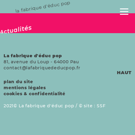
la fabrique d'éduc pop
publié le 14 mai 2025
Actualités
La fabrique d'éduc pop
81, avenue du Loup
-
64000
Pau
contact@lafabriquededucpop.fr
HAUT
plan du site
mentions légales
cookies & confidentialité
2021
La fabrique d'éduc pop /
site :
SSF