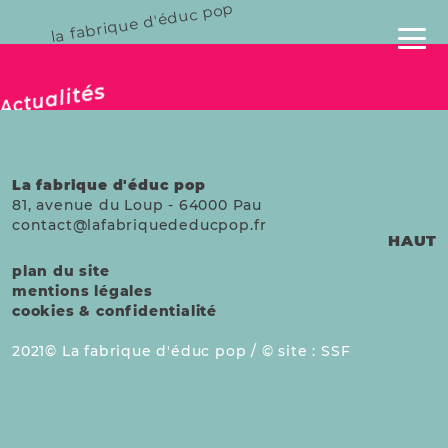
la fabrique d'éduc pop
publié le 04 mai 2025
Actualités
La fabrique d'éduc pop
81, avenue du Loup
-
64000
Pau
contact@lafabriquededucpop.fr
HAUT
plan du site
mentions légales
cookies & confidentialité
2021
La fabrique d'éduc pop /
site :
SSF