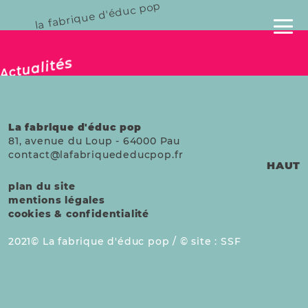
la fabrique d'éduc pop
publié le 23 sept. 2025
Actualités
La fabrique d'éduc pop
81, avenue du Loup
-
64000
Pau
contact@lafabriquededucpop.fr
HAUT
plan du site
mentions légales
cookies & confidentialité
2021
La fabrique d'éduc pop /
site :
SSF