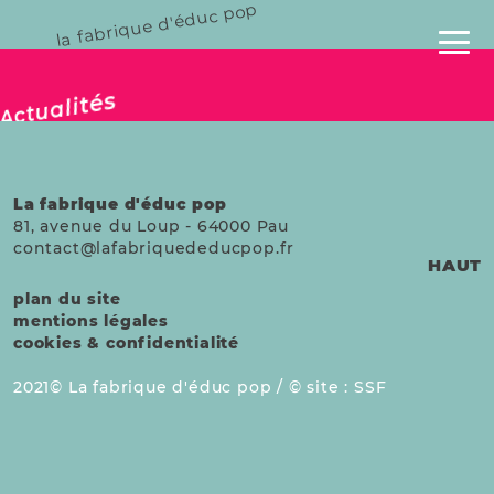
la fabrique d'éduc pop
publié le 19 mars 2025
Actualités
La fabrique d'éduc pop
81, avenue du Loup
-
64000
Pau
contact@lafabriquededucpop.fr
HAUT
plan du site
mentions légales
cookies & confidentialité
2021
La fabrique d'éduc pop /
site :
SSF