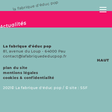
la fabrique d'éduc pop
publié le 16 janv. 2026
Actualités
La fabrique d'éduc pop
81, avenue du Loup
-
64000
Pau
contact@lafabriquededucpop.fr
HAUT
plan du site
mentions légales
cookies & confidentialité
2021
La fabrique d'éduc pop /
site :
SSF