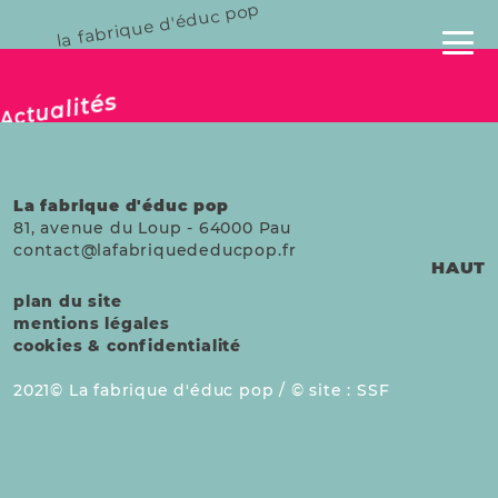
la fabrique d'éduc pop
publié le 22 mai 2025
Actualités
La fabrique d'éduc pop
81, avenue du Loup
-
64000
Pau
contact@lafabriquededucpop.fr
HAUT
plan du site
mentions légales
cookies & confidentialité
2021
La fabrique d'éduc pop /
site :
SSF