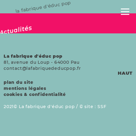
la fabrique d'éduc pop
publié le 14 août 2025
Actualités
La fabrique d'éduc pop
81, avenue du Loup
-
64000
Pau
contact@lafabriquededucpop.fr
HAUT
plan du site
mentions légales
cookies & confidentialité
2021
La fabrique d'éduc pop /
site :
SSF