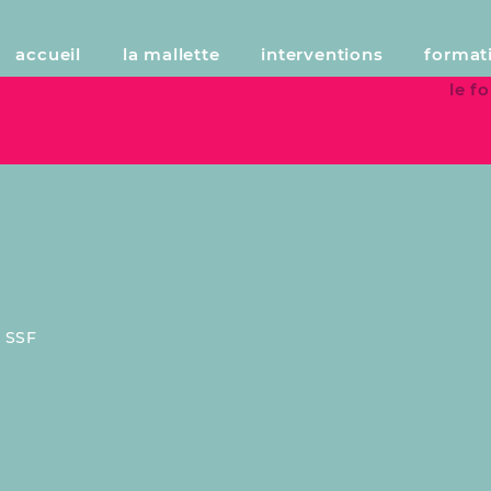
accueil
la mallette
interventions
format
le 
:
SSF