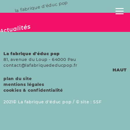
la fabrique d'éduc pop
publié le 31 août 2025
Actualités
La fabrique d'éduc pop
81, avenue du Loup
-
64000
Pau
contact@lafabriquededucpop.fr
HAUT
plan du site
mentions légales
cookies & confidentialité
2021
La fabrique d'éduc pop /
site :
SSF