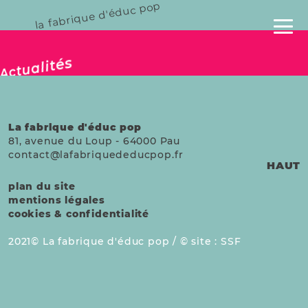
la fabrique d'éduc pop
publié le 27 août 2025
Actualités
La fabrique d'éduc pop
81, avenue du Loup
-
64000
Pau
contact@lafabriquededucpop.fr
HAUT
plan du site
mentions légales
cookies & confidentialité
2021
La fabrique d'éduc pop /
site :
SSF