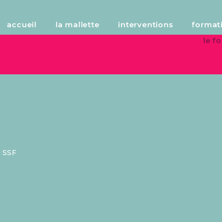
accueil
la mallette
interventions
format
le 
:
SSF