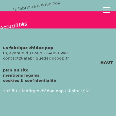
la fabrique d'éduc pop
publié le 16 déc. 2025
Actualités
La fabrique d'éduc pop
81, avenue du Loup
-
64000
Pau
contact@lafabriquededucpop.fr
HAUT
plan du site
mentions légales
cookies & confidentialité
2021
La fabrique d'éduc pop /
site :
SSF