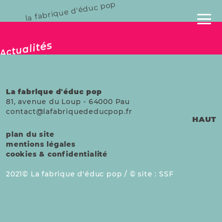
la fabrique d'éduc pop
publié le 06 nov. 2025
Actualités
La fabrique d'éduc pop
81, avenue du Loup
-
64000
Pau
contact@lafabriquededucpop.fr
HAUT
plan du site
mentions légales
cookies & confidentialité
2021
La fabrique d'éduc pop /
site :
SSF