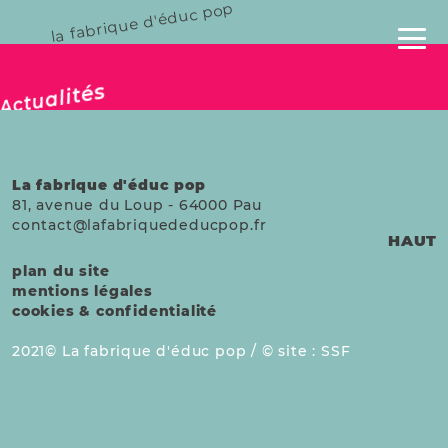
la fabrique d'éduc pop
publié le 26 juin 2025
Actualités
La fabrique d'éduc pop
81, avenue du Loup
-
64000
Pau
contact@lafabriquededucpop.fr
HAUT
plan du site
mentions légales
cookies & confidentialité
2021
La fabrique d'éduc pop /
site :
SSF