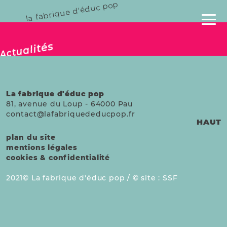
la fabrique d'éduc pop
publié le 23 sept. 2025
Actualités
La fabrique d'éduc pop
81, avenue du Loup
-
64000
Pau
contact@lafabriquededucpop.fr
HAUT
plan du site
mentions légales
cookies & confidentialité
2021
La fabrique d'éduc pop /
site :
SSF